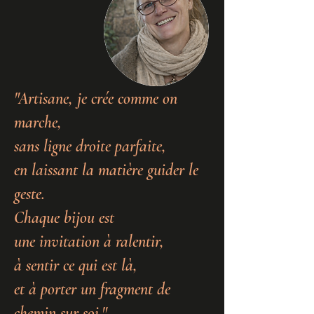
"Artisane, je crée comme on
marche,
sans ligne droite parfaite,
en laissant la matière guider le
geste.
Chaque bijou est
une invitation à ralentir,
à sentir ce qui est là,
et à porter un fragment de
chemin sur soi."