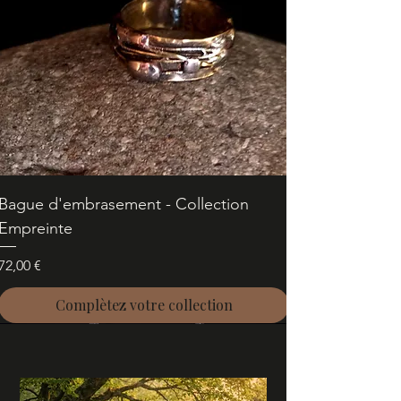
Bague d'embrasement - Collection
Empreinte
Prix
72,00 €
Complètez votre collection
Pièce unique