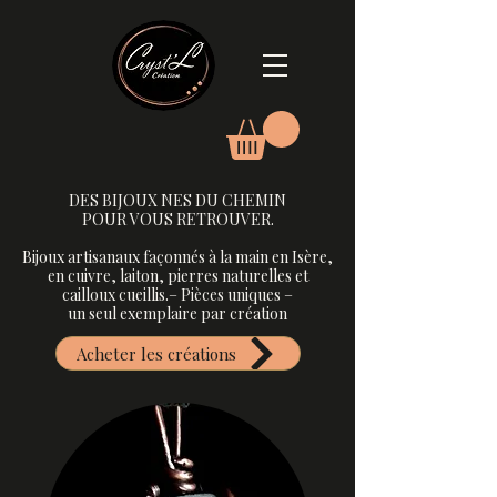
DES BIJOUX NES DU CHEMIN
DES BIJOUX NES DU CHEMIN
POUR VOUS RETROUVER.
POUR VOUS RETROUVER.
Bijoux artisanaux façonnés à la main en Isère,
Bijoux artisanaux façonnés à la main en Isère, en cuivre,
en cuivre, laiton, pierres naturelles et
cailloux cueillis.– Pièces uniques –
un seul exemplaire par création
laiton, pierres naturelles et cailloux cueillis. Pièces uniques –
Acheter les créations
un seul exemplaire par création