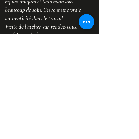
bijoux uniques et faits main avec
beaucoup de soin. On sent une vraie
authenticité dans le travail.
Visite de l’atelier sur rendez-vous,
expérience chaleureuse et
professionnelle. Je recommande.
Avis publié sur Google
Laisser un avis sur Google
Tous les créations
Nouveautés