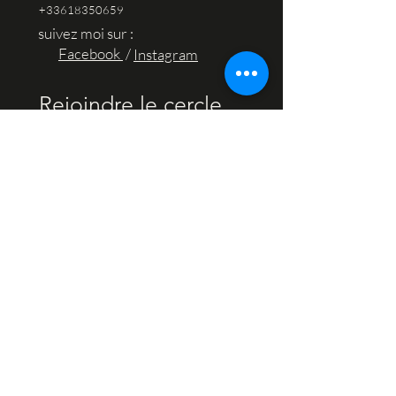
+33618350659
suivez moi sur :
Facebook
/
Instagram
Rejoindre le cercle 
de Cryst’l Création:
Nouveautés et dates de salons, 
partagées en douceur.
Juste quelques nouvelles, 
quand elles ont du sens.
Je souhaite rejoindre le 
cercle de Cryst’l Création 
et recevoir, de temps en 
temps, des nouvelles par 
email.
*
E-mail
*